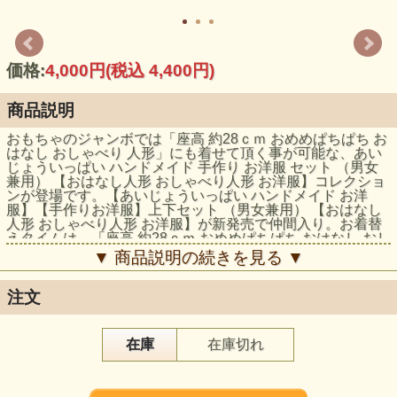
価格:
4,000円
(税込 4,400円)
商品説明
おもちゃのジャンボでは「座高 約28ｃｍ おめめぱちぱち お
はなし おしゃべり 人形」にも着せて頂く事が可能な、あい
じょういっぱい ハンドメイド 手作り お洋服 セット （男女
兼用） 【おはなし人形 おしゃべり人形 お洋服】コレクショ
ンが登場です。【あいじょういっぱい ハンドメイド お洋
服】【手作りお洋服】上下セット （男女兼用） 【おはなし
人形 おしゃべり人形 お洋服】が新発売で仲間入り。お着替
えタイムは、「座高 約28ｃｍ おめめぱちぱち おはなし おし
ゃべり 人形 にも着せて頂く事が可能な、【あいじょういっ
▼ 商品説明の続きを見る ▼
ぱい ハンドメイド お洋服】【手作りお洋服】上下セット
（男女兼用） 【おはなししよう おしゃべり人形 お洋服】で
素敵にお着替え完了です！お出かけの時にも可愛くバッチリ
注文
きめてね！
在庫
在庫切れ