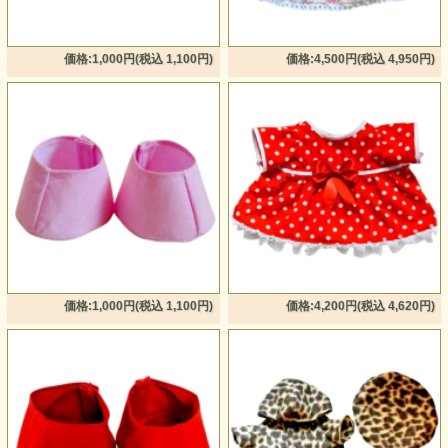
価格:1,000円(税込 1,100円)
価格:4,500円(税込 4,950円)
価格:1,000円(税込 1,100円)
価格:4,200円(税込 4,620円)