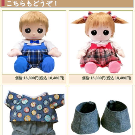
こちらもどうぞ！
価格:16,800円(税込 18,480円)
価格:16,800円(税込 18,480円)