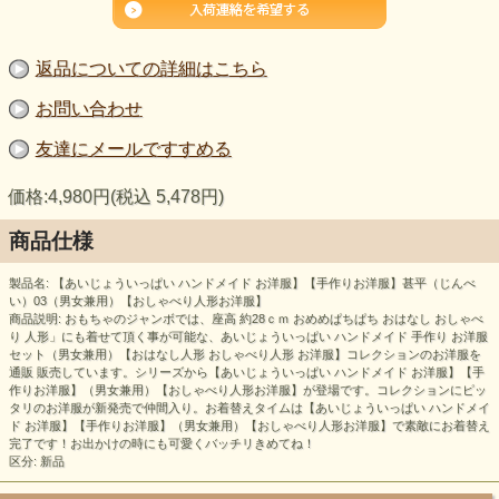
返品についての詳細はこちら
お問い合わせ
友達にメールですすめる
価格:4,980円(税込 5,478円)
商品仕様
製品名: 【あいじょういっぱい ハンドメイド お洋服】【手作りお洋服】甚平（じんべ
い）03（男女兼用）【おしゃべり人形お洋服】
商品説明: おもちゃのジャンボでは、座高 約28ｃｍ おめめぱちぱち おはなし おしゃべ
り 人形」にも着せて頂く事が可能な、あいじょういっぱい ハンドメイド 手作り お洋服
セット（男女兼用）【おはなし人形 おしゃべり人形 お洋服】コレクションのお洋服を
通販 販売しています。シリーズから【あいじょういっぱい ハンドメイド お洋服】【手
作りお洋服】（男女兼用）【おしゃべり人形お洋服】が登場です。コレクションにピッ
タリのお洋服が新発売で仲間入り。お着替えタイムは【あいじょういっぱい ハンドメイ
ド お洋服】【手作りお洋服】（男女兼用）【おしゃべり人形お洋服】で素敵にお着替え
完了です！お出かけの時にも可愛くバッチリきめてね！
区分: 新品