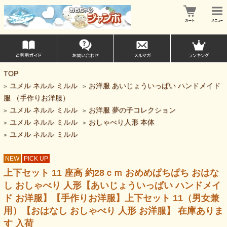
TOP
ユメル ネルル ミルル
お洋服 あいじょういっぱい ハンドメイド
>
>
服 （手作りお洋服）
ユメル ネルル ミルル
お洋服 夢の子コレクション
>
>
ユメル ネルル ミルル
おしゃべり人形 本体
>
>
ユメル ネルル ミルル
>
NEW
PICK UP
上下セット 11 座高 約28ｃｍ おめめぱちぱち おはな
し おしゃべり 人形【あいじょういっぱい ハンドメイ
ド お洋服】【手作りお洋服】上下セット 11（男女兼
用）【おはなし おしゃべり 人形 お洋服】 在庫ありま
す 入荷