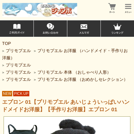
TOP
プリモプエル
プリモプエル お洋服 （ハンドメイド・手作りお
>
>
洋服）
プリモプエル
>
プリモプエル
プリモプエル 本体 （おしゃべり人形）
>
>
プリモプエル
プリモプエル お洋服 （おめかしセレクション）
>
>
NEW
PICK UP
エプロン 01【プリモプエル あいじょういっぱいハン
ドメイドお洋服】【手作りお洋服】エプロン 01