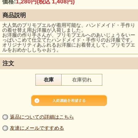
価格:
1,280円
(税込 1,408円)
商品説明
大人気のプリモプエルが着用可能な、ハンドメイド・手作り
の着せ替え用お洋服が入荷しました。
お洋服の作り手さんが、プリモプエルへのあいじょうをいー
っぱいこめて仕立てたハンドメイド・手作りのお洋服です。
オリジナリティあふれるお洋服にお着替えして、プリモプエ
ルをおめかししちゃおう。
注文
在庫
在庫切れ
返品についての詳細はこちら
友達にメールですすめる