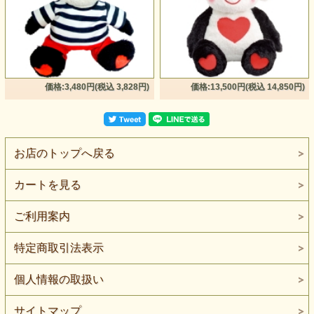
価格:3,480円(税込 3,828円)
価格:13,500円(税込 14,850円)
お店のトップへ戻る
カートを見る
ご利用案内
特定商取引法表示
個人情報の取扱い
サイトマップ